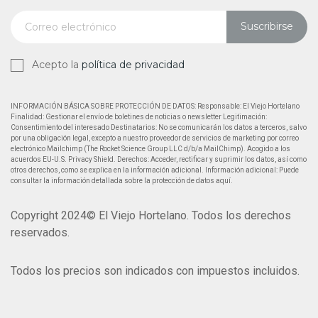
Suscribirse
Acepto la
política de privacidad
INFORMACIÓN BÁSICA SOBRE PROTECCIÓN DE DATOS: Responsable: El Viejo Hortelano
Finalidad: Gestionar el envío de boletines de noticias o newsletter Legitimación:
Consentimiento del interesado Destinatarios: No se comunicarán los datos a terceros, salvo
por una obligación legal, excepto a nuestro proveedor de servicios de marketing por correo
electrónico Mailchimp (The Rocket Science Group LLC d/b/a MailChimp). Acogido a los
acuerdos EU-U.S. Privacy Shield. Derechos: Acceder, rectificar y suprimir los datos, así como
otros derechos, como se explica en la información adicional. Información adicional: Puede
consultar la información detallada sobre la protección de datos aquí.
Copyright 2024© El Viejo Hortelano. Todos los derechos
reservados.
Todos los precios son indicados con impuestos incluidos.