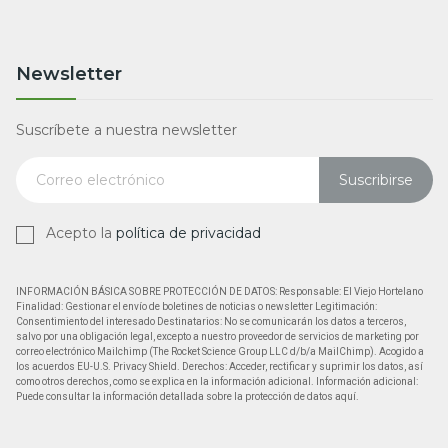
Newsletter
Suscríbete a nuestra newsletter
Suscribirse
Acepto la
política de privacidad
INFORMACIÓN BÁSICA SOBRE PROTECCIÓN DE DATOS: Responsable: El Viejo Hortelano
Finalidad: Gestionar el envío de boletines de noticias o newsletter Legitimación:
Consentimiento del interesado Destinatarios: No se comunicarán los datos a terceros,
salvo por una obligación legal, excepto a nuestro proveedor de servicios de marketing por
correo electrónico Mailchimp (The Rocket Science Group LLC d/b/a MailChimp). Acogido a
los acuerdos EU-U.S. Privacy Shield. Derechos: Acceder, rectificar y suprimir los datos, así
como otros derechos, como se explica en la información adicional. Información adicional:
Puede consultar la información detallada sobre la protección de datos aquí.