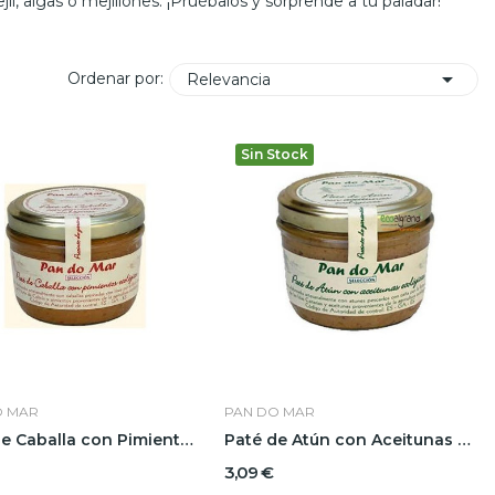
l, algas o mejillones. ¡Pruébalos y sorprende a tu paladar!

Ordenar por:
Relevancia
Sin Stock
O MAR
PAN DO MAR
Paté de Caballa con Pimientos Pandomar
Paté de Atún con Aceitunas Pandomar
3,09 €