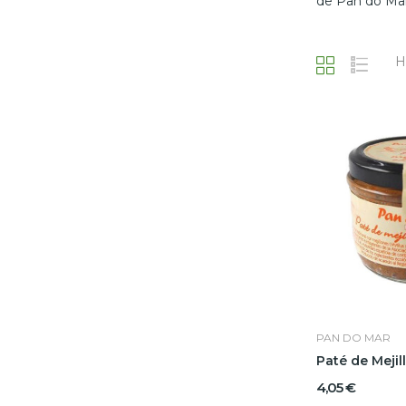
de Pan do Mar:
H
PAN DO MAR
Paté de Meji
4,05 €