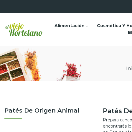
Alimentación
Cosmética Y H
B
Ini
Patés De Origen Animal
Patés D
Prepara canapé
encontrarás l