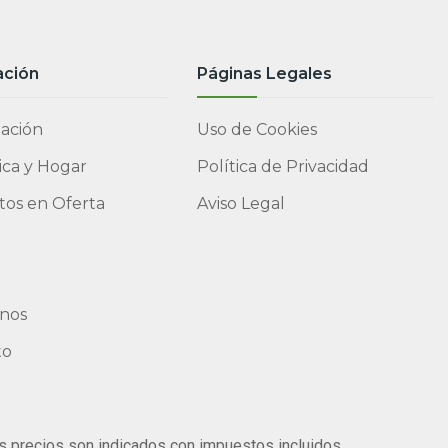
ación
Páginas Legales
ación
Uso de Cookies
ca y Hogar
Política de Privacidad
os en Oferta
Aviso Legal
nos
to
s precios son indicados con impuestos incluidos.