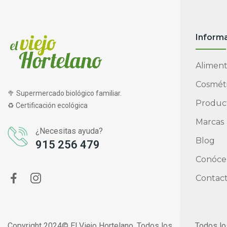
Inform
Aliment
Cosméti
🥦 Supermercado biológico familiar.
Product
♻ Certificación ecológica
Marcas
¿Necesitas ayuda?
Blog
915 256 479
Conóce
Contac
Copyright 2024© El Viejo Hortelano. Todos los
Todos lo