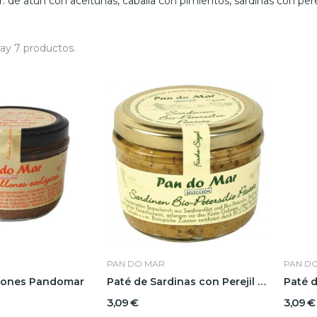
 de atún con aceitunas, caballa con pimientos, sardinas con pereji
ay 7 productos.
PAN DO MAR
PAN D
llones Pandomar
Paté de Sardinas con Perejil Pandomar
3,09 €
3,09 €