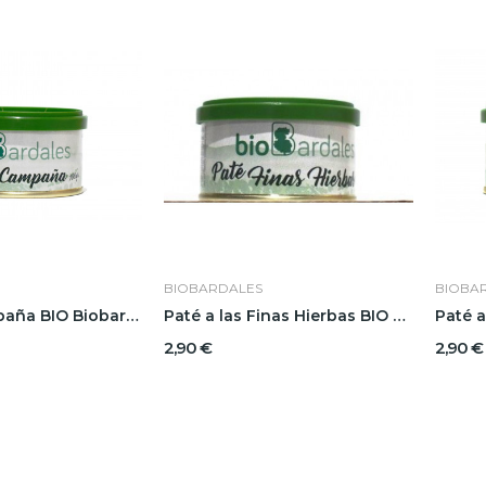
BIOBARDALES
BIOBA
Paté de Campaña BIO Biobardales
Paté a las Finas Hierbas BIO Biobardales
2,90 €
2,90 €