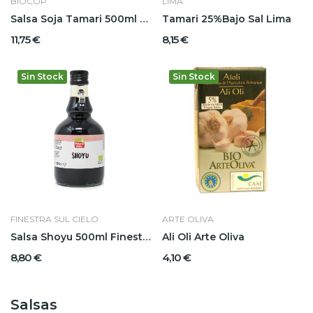
BIOCOP
LIMA
Salsa Soja Tamari 500ml Biocop
Tamari 25%Bajo Sal Lima
11,75 €
8,15 €
Sin Stock
Sin Stock
FINESTRA SUL CIELO
ARTE OLIVA
Salsa Shoyu 500ml Finestra
Ali Oli Arte Oliva
8,80 €
4,10 €
Salsas