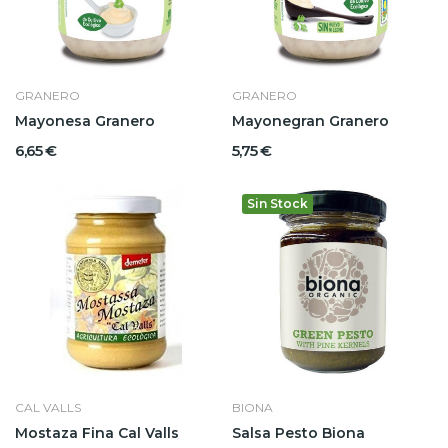
GRANERO
GRANERO
Mayonesa Granero
Mayonegran Granero
6,65 €
5,75 €
Sin Stock
CAL VALLS
BIONA
Mostaza Fina Cal Valls
Salsa Pesto Biona