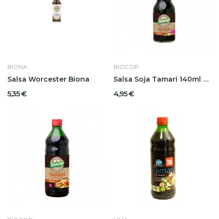
BIONA
BIOCOP
Salsa Worcester Biona
Salsa Soja Tamari 140ml Biocop
5,35 €
4,95 €