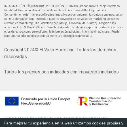
INFORMACIÓN BÁSICA SOBRE PROTECCIÓN DE DATOS: Responsable: El Viejo Hortelano
Finalidad: Gestionar el envío de boletines de noticias o newsletter Legitimación:
Consentimiento del interesado Destinatarios: No se comunicarán los datos a terceros, salvo
por una obligación legal, excepto a nuestro proveedor de servicios de marketing por correo
electrónico Mailchimp (The Rocket Science Group LLC d/b/a MailChimp). Acogido a los
acuerdos EU-U.S. Privacy Shield. Derechos: Acceder, rectificar y suprimir los datos, así como
otros derechos, como se explica en la información adicional. Información adicional: Puede
consultar la información detallada sobre la protección de datos aquí.
Copyright 2024© El Viejo Hortelano. Todos los derechos
reservados.
Todos los precios son indicados con impuestos incluidos.
PROGRAMA KIT DIGITAL COFINANCIADO POR LOS
Para mejorar tu experiencia en la web utilizamos cookies propias y
FONDOS NEXT GENERATION, PLAN DE RECUPERACIÓN,