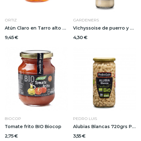
ORTIZ
GARDENIERS
Atún Claro en Tarro alto Ortiz
Vichyssoise de puerro y patata Gardeniers
9,45 €
4,30 €
BIOCOP
PEDRO LUIS
Tomate frito BIO Biocop
Alubias Blancas 720grs Pedro Luis
2,75 €
3,55 €