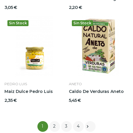
3,05 €
2,20 €
Sin Stock
Sin Stock
PEDRO LUIS
ANETO
Maiz Dulce Pedro Luis
Caldo De Verduras Aneto
2,35 €
5,45 €
1
2
3
4
