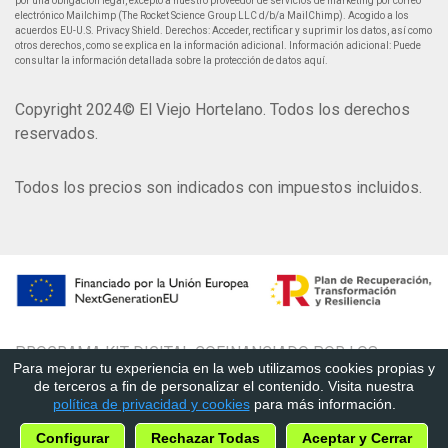
por una obligación legal, excepto a nuestro proveedor de servicios de marketing por correo
electrónico Mailchimp (The Rocket Science Group LLC d/b/a MailChimp). Acogido a los
acuerdos EU-U.S. Privacy Shield. Derechos: Acceder, rectificar y suprimir los datos, así como
otros derechos, como se explica en la información adicional. Información adicional: Puede
consultar la información detallada sobre la protección de datos aquí.
Copyright 2024© El Viejo Hortelano. Todos los derechos
reservados.
Todos los precios son indicados con impuestos incluidos.
PROGRAMA KIT DIGITAL COFINANCIADO POR LOS
Para mejorar tu experiencia en la web utilizamos cookies propias y
FONDOS NEXT GENERATION, PLAN DE RECUPERACIÓN,
de terceros a fin de personalizar el contenido. Visita nuestra
TRANSFORMACIÓN Y RESILENCIA
política de privacidad y cookies
para más información.
Configurar
Rechazar Todas
Aceptar y Cerrar